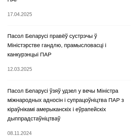
17.04.2025
Пасол Беларусі правёў сустрэчы ў
Міністэрстве гандлю, прамысловасці і
канкурэнцыі ПАР
12.03.2025
Пасол Беларусі ўзяў удзел у вечы Міністра
міжнародных адносін і супрацоўніцтва ПАР з
кіраўнікамі амерыканскіх і еўрапейскіх
дыппрадстаўніцтваў
08.11.2024