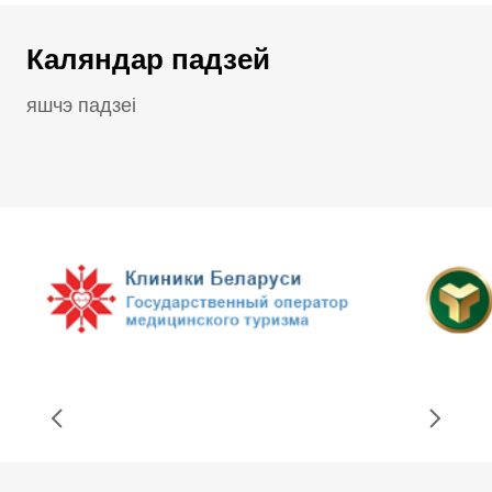
Каляндар падзей
яшчэ падзеі