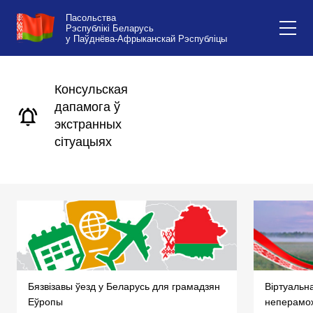
Пасольства
Рэспублікі Беларусь
у Паўднёва-Афрыканскай Рэспубліцы
Консульская
дапамога ў
экстранных
сітуацыях
Бязвізавы ўезд у Беларусь для грамадзян
Віртуальн
Еўропы
неперамо