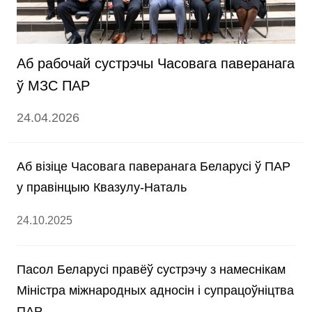
Аб рабочай сустрэчы Часовага паверанага
ў МЗС ПАР
24.04.2026
Аб візіце Часовага паверанага Беларусі ў ПАР
у правінцыю Квазулу-Наталь
24.10.2025
Пасол Беларусі правёў сустрэчу з намеснікам
Міністра міжнародных адносін і супрацоўніцтва
ПАР