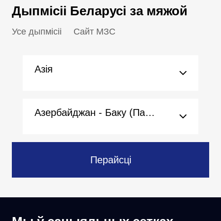
Дыпмісіі Беларусі за мяжой
Усе дыпмісіі
Сайт МЗС
Азія
Азербайджан - Баку (Пасольства)
Перайсці